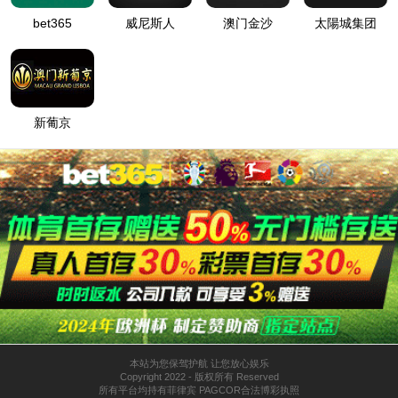
1
2
3
品牌中心
玫瑰油文化
公司新闻
行业咨讯
tyc8722太阳集
健康功效
团城咨讯
在线选购
产品中心
tyc8722太阳集团城牌玫瑰油
tyc8722太阳集团城牌玫瑰油