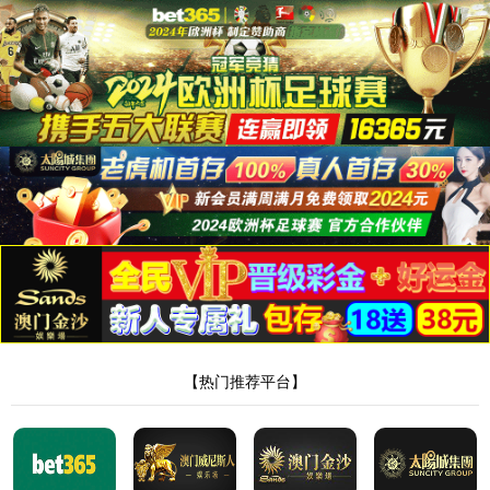
tyc8722太阳集团城
选择语言：
简体中文
|
繁體中文
|
English
tyc8722
走进
新闻咨讯
品牌中心
产品中心
服务中心
太阳集团
代理加盟
玫瑰油文
tyc8722
关于我们
图片新闻
城
太阳集团
化
城