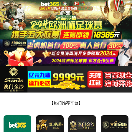
tyc8722太阳集团城
选择语言：
简体中文
|
繁體中文
|
English
tyc8722
走进
新闻咨讯
品牌中心
产品中心
服务中心
太阳集团
代理加盟
玫瑰油文
tyc8722
关于我们
走进tyc8722太阳集团城 Honor
城
太阳集团
化
公司简史
组织构架
城
公司领导
发展历程
公司资质
公司荣誉
发展规划
新年献词