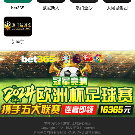
登
匿名
录
方
法
登
匿名
录
用
户
最可能的原因:
指定的目录或文件在 Web 服务器上不存在。
URL 拼写错误。
某个自定义筛选器或模块(如 URLScan)限制了对该文件的访
问。
可尝试的操作:
在 Web 服务器上创建内容。
检查浏览器 URL。
创建跟踪规则以跟踪此 HTTP 状态代码的失败请求，并查看是
哪个模块在调用 SetStatus。有关为失败的请求创建跟踪规则的
详细信息，请单击
此处
。