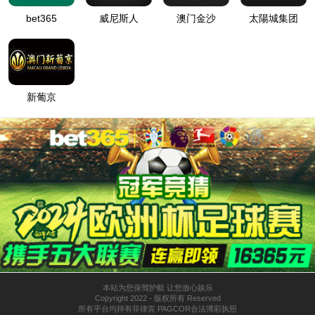
登
匿名
录
方
法
登
匿名
录
用
户
最可能的原因:
指定的目录或文件在 Web 服务器上不存在。
URL 拼写错误。
某个自定义筛选器或模块(如 URLScan)限制了对该文件的访
问。
可尝试的操作:
在 Web 服务器上创建内容。
检查浏览器 URL。
创建跟踪规则以跟踪此 HTTP 状态代码的失败请求，并查看是
哪个模块在调用 SetStatus。有关为失败的请求创建跟踪规则的
详细信息，请单击
此处
。