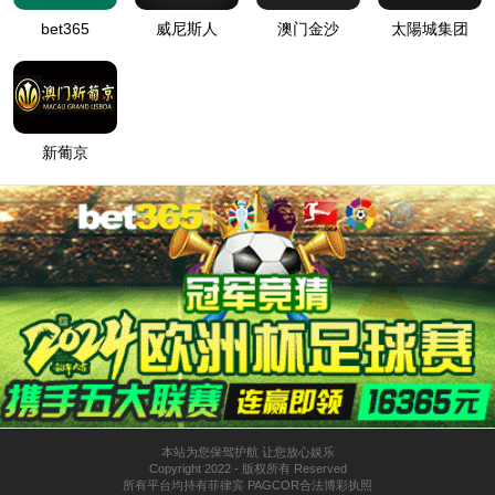
登
匿名
录
方
法
登
匿名
录
用
户
最可能的原因:
指定的目录或文件在 Web 服务器上不存在。
URL 拼写错误。
某个自定义筛选器或模块(如 URLScan)限制了对该文件的访
问。
可尝试的操作:
在 Web 服务器上创建内容。
检查浏览器 URL。
创建跟踪规则以跟踪此 HTTP 状态代码的失败请求，并查看是
哪个模块在调用 SetStatus。有关为失败的请求创建跟踪规则的
详细信息，请单击
此处
。