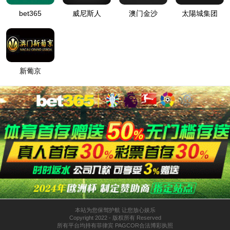
登
匿名
录
方
法
登
匿名
录
用
户
最可能的原因:
指定的目录或文件在 Web 服务器上不存在。
URL 拼写错误。
某个自定义筛选器或模块(如 URLScan)限制了对该文件的访
问。
可尝试的操作:
在 Web 服务器上创建内容。
检查浏览器 URL。
创建跟踪规则以跟踪此 HTTP 状态代码的失败请求，并查看是
哪个模块在调用 SetStatus。有关为失败的请求创建跟踪规则的
详细信息，请单击
此处
。