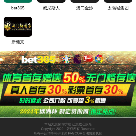
登
匿名
录
方
法
登
匿名
录
用
户
最可能的原因:
指定的目录或文件在 Web 服务器上不存在。
URL 拼写错误。
某个自定义筛选器或模块(如 URLScan)限制了对该文件的访
问。
可尝试的操作:
在 Web 服务器上创建内容。
检查浏览器 URL。
创建跟踪规则以跟踪此 HTTP 状态代码的失败请求，并查看是
哪个模块在调用 SetStatus。有关为失败的请求创建跟踪规则的
详细信息，请单击
此处
。