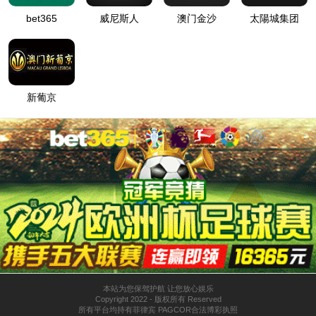
登
匿名
录
方
法
登
匿名
录
用
户
最可能的原因:
指定的目录或文件在 Web 服务器上不存在。
URL 拼写错误。
某个自定义筛选器或模块(如 URLScan)限制了对该文件的访
问。
可尝试的操作:
在 Web 服务器上创建内容。
检查浏览器 URL。
创建跟踪规则以跟踪此 HTTP 状态代码的失败请求，并查看是
哪个模块在调用 SetStatus。有关为失败的请求创建跟踪规则的
详细信息，请单击
此处
。