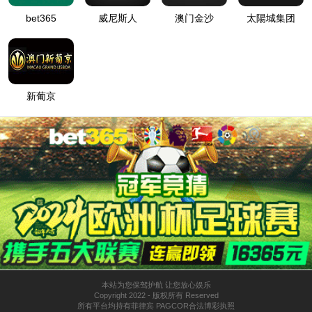
登
匿名
录
方
法
登
匿名
录
用
户
最可能的原因:
指定的目录或文件在 Web 服务器上不存在。
URL 拼写错误。
某个自定义筛选器或模块(如 URLScan)限制了对该文件的访
问。
可尝试的操作:
在 Web 服务器上创建内容。
检查浏览器 URL。
创建跟踪规则以跟踪此 HTTP 状态代码的失败请求，并查看是
哪个模块在调用 SetStatus。有关为失败的请求创建跟踪规则的
详细信息，请单击
此处
。