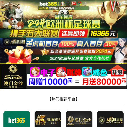
tyc8722太阳集团城
选择语言：
简体中文
|
繁體中文
|
English
tyc8722
走进
新闻咨讯
品牌中心
产品中心
服务中心
太阳集团
代理加盟
玫瑰油文
tyc8722
关于我们
品牌中心 Health
城
太阳集团
化
玫瑰起源
tyc8722太阳集团城由来
城
tyc8722太阳集团城定位
tyc8722太阳集团城推进
tyc8722太阳集团城文化
tyc8722太阳集团城口号
tyc8722太阳集团城故事
tyc8722太阳集团城视频