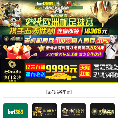
tyc8722太阳集团城
选择语言：
简体中文
|
繁體中文
|
English
tyc8722
走进
新闻咨讯
品牌中心
产品中心
服务中心
太阳集团
代理加盟
玫瑰油文
tyc8722
关于我们
产品中心 Product
城
太阳集团
化
tyc8722太阳集团城牌玫瑰油【核心】
tyc8722太阳集团城牌玫瑰油【经典】
城
tyc8722太阳集团城牌玫瑰油【生肖】
tyc8722太阳集团城牌玫瑰油【节气】
tyc8722太阳集团城牌玫瑰油【纪念】
tyc8722太阳集团城牌玫瑰油【地标】
tyc8722太阳集团城牌玫瑰油【系列】
tyc8722太阳集团城牌玫瑰油【定制】