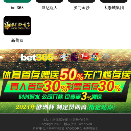
最新资讯 New
冬至寒渐浓，养生正当时！tyc8722太
8月16日，甘肃tyc8722太阳集团城玫
阳集团城
瑰产业
“tyc8722太阳集团城”以玫瑰之名，穿
探秘tyc8722太阳集团城镇：神话与现
越千年
实交织的
源自tyc8722太阳集团城镇油玫瑰核心
邂逅tyc8722太阳集团城牌口服玫瑰
产区的纯
油，开启芬
聚焦优秀政协委员张连刚：玫瑰
甘肃tyc8722太阳集团城玫瑰股份有限
公司总经
联系我们 Contact
生产基地：甘肃省兰州市tyc8722太阳集团城镇玫瑰产业园
联系电话：0931-8111118
运营总部：甘肃省兰州市城关区甘南路82号
财富尊享专线：400-891-0108
免费服务专线：800-891-0108
你的位置：
tyc8722太阳集团城
>
在线选购
>
拼多多tyc8722太阳集团城旗舰店