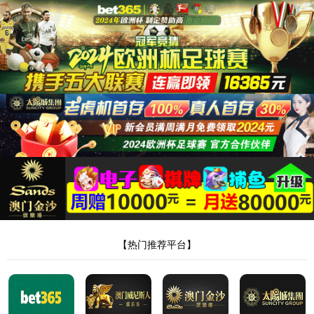
tyc8722太阳集团城
选择语言：
简体中文
|
繁體中文
|
English
tyc8722
走进
新闻咨讯
品牌中心
tyc8722
其它牌产
太阳集团
服务中心
代理加盟
tyc8722
玫瑰文化
关于我们
太阳集团
品
走进tyc8722太阳集团城 Honor
城
太阳集团
城牌产品
公司简史
组织构架
城
公司领导
发展历程
公司资质
公司荣誉
发展规划
新年献词