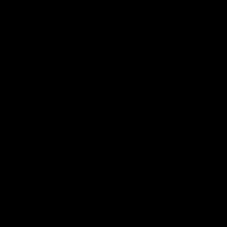
在生活的快
tyc87