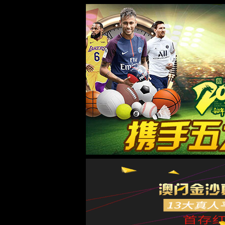
tyc8722太阳集团城
tyc8722太阳
走进tyc8722
新闻咨讯
集团城
太阳集团城
你的位置：
t
走进tyc8722太阳集团城 Honor
公司简史
组织构架
公司领导
发展历程
公司资质