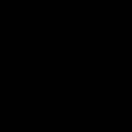
走进tyc8722太阳集团城镇油玫瑰的奇妙世界，探寻