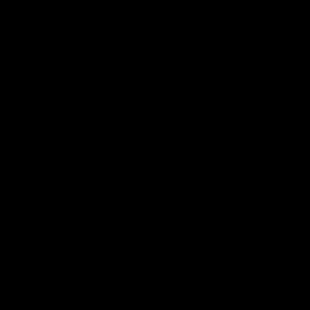
从花朵
tyc87
最浓郁。采
取出珍贵的