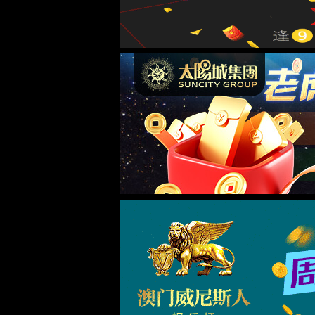
公司荣誉
发展规划
新年献词
公司新闻
行业咨讯
tyc8722太阳集团城咨讯
健康功效
最新资讯 New
8月16日，甘肃tyc8722太阳集团城
玫瑰产业
“tyc8722太阳集团城”以玫瑰之名，
穿越千年
探秘tyc8722太阳集团城镇：神话与
现实交织的