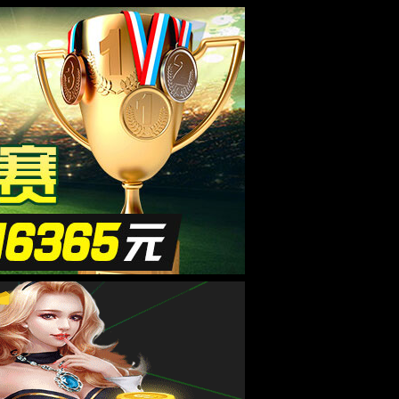
选择语言：
简体中文
|
繁體中文
|
English
代理加盟
玫瑰文化
关于我们
，开启芬芳之旅