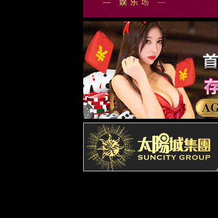
源自tyc8722太阳集团城镇油玫瑰核
心产区的纯
邂逅tyc8722太阳集团城牌口服玫瑰
油，开启芬
聚焦优秀政协委员张连刚：玫瑰
甘肃tyc8722太阳集团城玫瑰股份有
限公司总经
深秋，时光沉淀的诗意画卷
联系我们 Contact
生产基地：甘肃省兰州市tyc8722太阳
集团城镇玫瑰产业园
联系电话：0931-8111118
运营总部：甘肃省兰州市城关区甘南
路82号
全球财富专线：400-891-0108
免费服务专线：800-891-0108