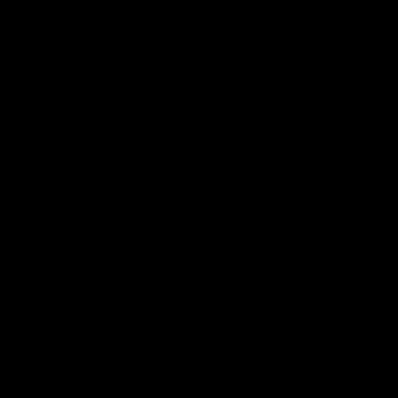
玫瑰纯精油，更是被誉为“液体黄金”。