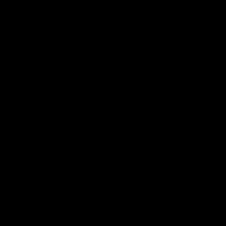
因玫瑰最早
tyc872