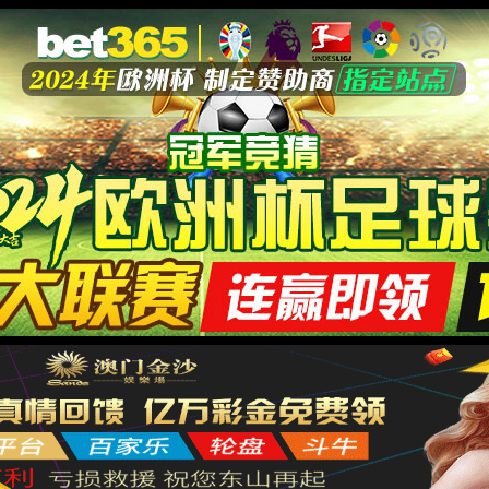
24小时客服热线
400-891-0108
品牌中心
tyc8722太阳
其它牌产品
服务中心
集团城牌产品
yc8722太阳集团城
>
走进tyc8722太阳集团城
>
tyc8722太阳集团城咨讯
tyc8722太阳集团城镇玫瑰蒸馏提取的玫瑰
2024/7/12 9:24:59 点击：
528