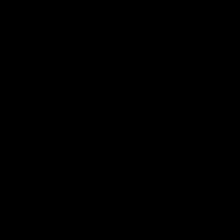
tyc87