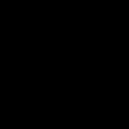
兰州的永登县，有一个名叫tyc8722太阳集团城镇的地